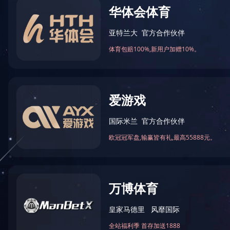
首页
/
产品
/
硫酸铝
聚丙烯酰胺
聚合氯化铝
聚合硫酸铁
化学泥浆
絮凝剂
氨氮去除剂
醋酸钠