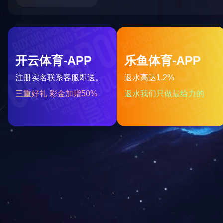
除氟剂
硫酸铝
除磷剂
触变润滑剂
抑尘剂
增稠剂
消泡剂