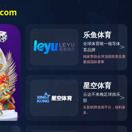
24小时咨询热线：
15092351666
华体会（中国）-华体会
|