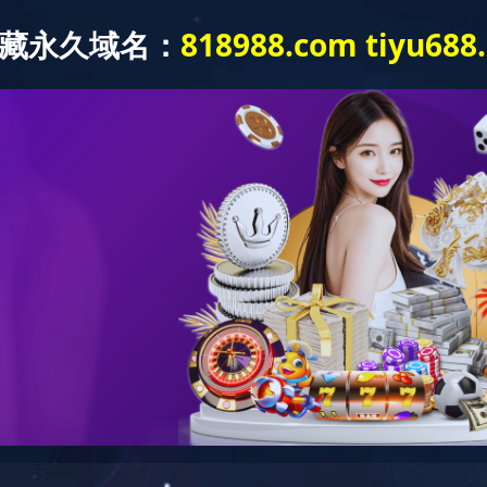
官方网页版
丙烯酰胺生产供应-
工程案例
新闻中心
在线留言
|
|
|
华体会（中国）-华体会