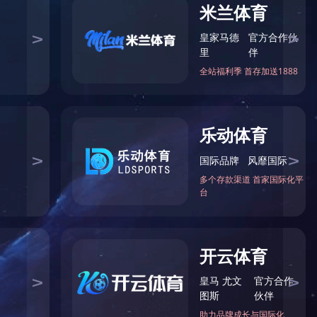
6
8
8
s.org
区磁村工业园